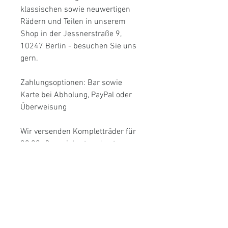
klassischen sowie neuwertigen
Rädern und Teilen in unserem
Shop in der Jessnerstraße 9,
10247 Berlin - besuchen Sie uns
gern.
Zahlungsoptionen: Bar sowie
Karte bei Abholung, PayPal oder
Überweisung
Wir versenden Kompletträder für
39,99,-€ versichert und gut
gepolstert mit Tracking innerhalb
von 3 Werktagen an Ihre Adresse.
Bitte bei Kauf hierfür immer Ihre
Mail-Adresse angeben.
Viele Grüße