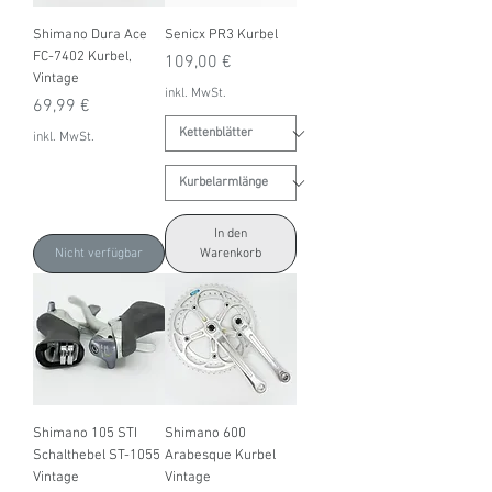
Shimano Dura Ace
Senicx PR3 Kurbel
FC-7402 Kurbel,
Preis
109,00 €
Vintage
inkl. MwSt.
Preis
69,99 €
inkl. MwSt.
In den
Nicht verfügbar
Warenkorb
Shimano 105 STI
Shimano 600
Schalthebel ST-1055
Arabesque Kurbel
Vintage
Vintage