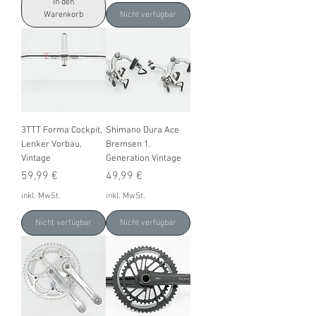
In den
Warenkorb
Nicht verfügbar
3TTT Forma Cockpit,
Shimano Dura Ace
Lenker Vorbau,
Bremsen 1.
Vintage
Generation Vintage
Preis
Preis
59,99 €
49,99 €
inkl. MwSt.
inkl. MwSt.
Nicht verfügbar
Nicht verfügbar