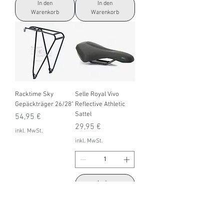
In den
In den
Warenkorb
Warenkorb
Racktime Sky
Selle Royal Vivo
Gepäckträger 26/28"
Reflective Athletic
Sattel
Preis
54,95 €
Preis
29,95 €
inkl. MwSt.
inkl. MwSt.
In den
Nicht verfügbar
Warenkorb