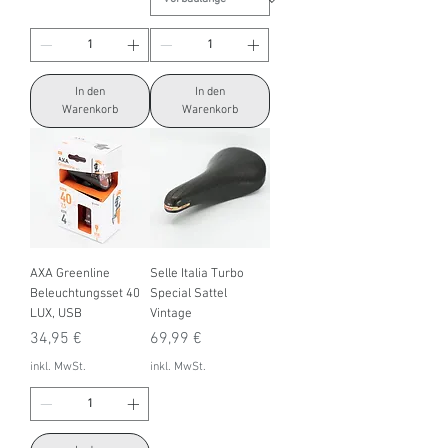
In den
In den
Warenkorb
Warenkorb
AXA Greenline
Selle Italia Turbo
Beleuchtungsset 40
Special Sattel
LUX, USB
Vintage
Preis
Preis
34,95 €
69,99 €
inkl. MwSt.
inkl. MwSt.