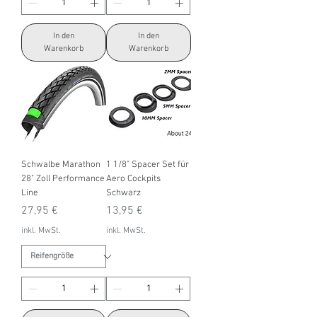
In den
In den
Warenkorb
Warenkorb
Schwalbe Marathon
1 1/8" Spacer Set für
28" Zoll Performance
Aero Cockpits
Line
Schwarz
Preis
Preis
27,95 €
13,95 €
inkl. MwSt.
inkl. MwSt.