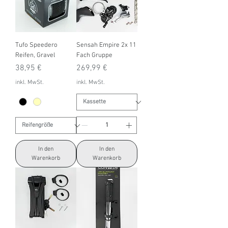
Tufo Speedero
Sensah Empire 2x 11
Reifen, Gravel
Fach Gruppe
Preis
Preis
38,95 €
269,99 €
inkl. MwSt.
inkl. MwSt.
In den
In den
Warenkorb
Warenkorb