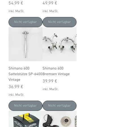
Preis
Preis
54,99 €
49,99 €
inkl. MwSt.
inkl. MwSt.
Nicht verfügbar
Nicht verfügbar
Shimano 600
Shimano 600
Sattelstütze SP-6400
Bremsen Vintage
Vintage
Preis
39,99 €
Preis
36,99 €
inkl. MwSt.
inkl. MwSt.
Nicht verfügbar
Nicht verfügbar