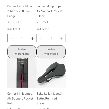
Contec Faltschloss
Contec Minipumpe,
"Sherlock" 85cm
Air Support Pocket
Länge
Silber
Preis
Preis
79,95 €
21,95 €
inkl. MwSt.
inkl. MwSt.
In den
In den
Warenkorb
Warenkorb
Contec Minipumpe,
Selle Italia Model X
Air Support Pocket
Sattel Rennrad,
Rot
Gravel