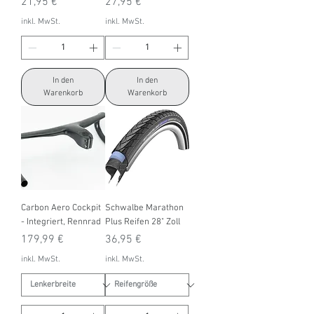
Preis
Preis
21,95 €
27,95 €
inkl. MwSt.
inkl. MwSt.
In den
In den
Warenkorb
Warenkorb
Carbon Aero Cockpit
Schwalbe Marathon
- Integriert, Rennrad
Plus Reifen 28" Zoll
Preis
Preis
179,99 €
36,95 €
inkl. MwSt.
inkl. MwSt.