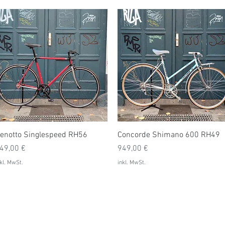
Schnellansicht
Schnellansicht
enotto Singlespeed RH56
Concorde Shimano 600 RH49
reis
Preis
49,00 €
949,00 €
kl. MwSt.
inkl. MwSt.