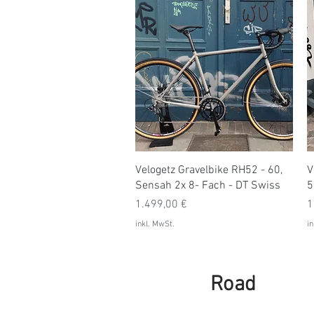
Schnellansicht
Velogetz Gravelbike RH52 - 60,
V
Sensah 2x 8- Fach - DT Swiss
5
Preis
P
1.499,00 €
1
inkl. MwSt.
in
Road