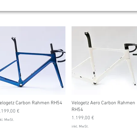
Schnellansicht
Schnellansicht
elogetz Carbon Rahmen RH54
Velogetz Aero Carbon Rahmen
RH54
reis
.199,00 €
Preis
1.199,00 €
kl. MwSt.
inkl. MwSt.