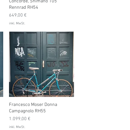
Schnellansicht
Concorde, Shimano 105
Rennrad RH54
Preis
649,00 €
inkl. MwSt.
Schnellansicht
Francesco Moser Donna
Campagnolo RH55
Preis
1.099,00 €
inkl. MwSt.