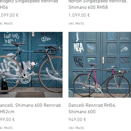
Schnellansicht
Schnellansicht
elogetz Singlespeed Rennrad
Norton Singlespeed Rennrad,
H56
Shimano 600 RH58
reis
Preis
.099,00 €
1.099,00 €
kl. MwSt.
inkl. MwSt.
Schnellansicht
Schnellansicht
ancelli, Shimano 600 Rennrad
Dancelli Rennrad RH56,
H52cm
Shimano 600
reis
Preis
99,00 €
949,00 €
kl. MwSt.
inkl. MwSt.