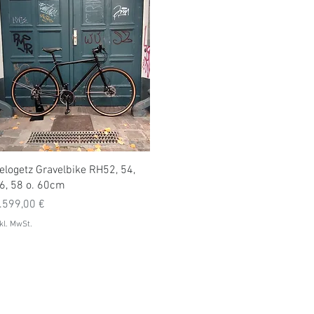
Schnellansicht
elogetz Gravelbike RH52, 54,
6, 58 o. 60cm
reis
.599,00 €
kl. MwSt.