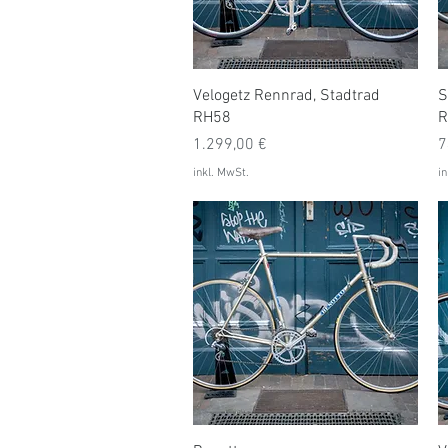
Schnellansicht
Velogetz Rennrad, Stadtrad
S
RH58
R
Preis
P
1.299,00 €
7
inkl. MwSt.
in