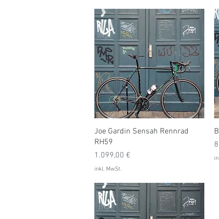
Schnellansicht
Joe Gardin Sensah Rennrad
B
RH59
P
8
Preis
1.099,00 €
in
inkl. MwSt.