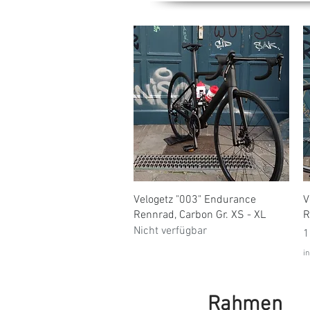
Schnellansicht
Velogetz "003" Endurance
V
Rennrad, Carbon Gr. XS - XL
R
Nicht verfügbar
P
1
in
Rahmen