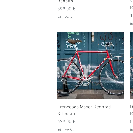
Schnellansicht
Benotto
V
R
Preis
899,00 €
P
1
inkl. MwSt.
in
Schnellansicht
Francesco Moser Rennrad
D
RH56cm
R
Preis
P
699,00 €
8
inkl. MwSt.
in