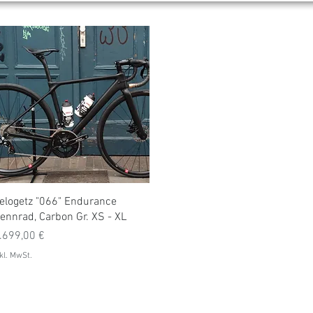
Schnellansicht
elogetz "066" Endurance
ennrad, Carbon Gr. XS - XL
reis
.699,00 €
kl. MwSt.