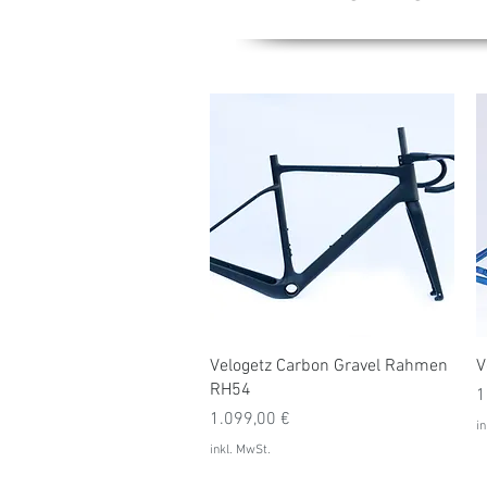
Schnellansicht
Velogetz Carbon Gravel Rahmen
V
RH54
P
1
Preis
1.099,00 €
in
inkl. MwSt.