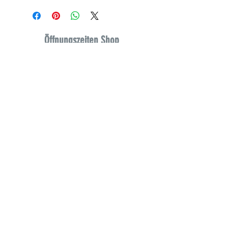
Öffnungszeiten Shop
Mo. 10:00 bis 18:00 Uhr
Di. 12:00 bis 20:00 Uhr
Mi. 16:00 bis 18:00 Uhr
Do. 12:00 bis 20:00 Uhr
Fr. 10:00 bis 16:00 Uhr
Sam. 11:00 bis 16:00 Uhr
Impressum
Café - Velo / Velogetz
Jessnerstraße 9, 10247 Berlin